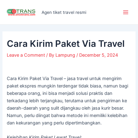
Skip
Post
Main
to
navigation
Agen tiket travel resmi
Men
content
Cara Kirim Paket Via Travel
Leave a Comment
/ By
Lampung
/
December 5, 2024
Cara Kirim Paket Via Travel – jasa travel untuk mengirim
paket ekspres mungkin terdengar tidak biasa, namun bagi
beberapa orang, ini bisa menjadi solusi praktis dan
terkadang lebih terjangkau, terutama untuk pengiriman ke
daerah-daerah yang sulit dijangkau oleh jasa kurir besar.
Namun, perlu diingat bahwa metode ini memiliki kelebihan
dan kekurangan yang perlu dipertimbangkan.
Kelebihan Kirim Paket Lewat Travel: